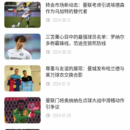
转会市场新动态：曼联考虑引进埃德森
作为乌加特的替代者
2024-08-21
三笘薰心目中的最强球员名单：罗纳尔
多称霸锋线，范迪克锁死防线
2024-08-20
尊重与友谊的展现：曼城发布哈兰德与
莱万球衣交换合影
2024-07-31
曼联门将奥纳纳在点球大战中滑稽动作
引争议
2024-07-29