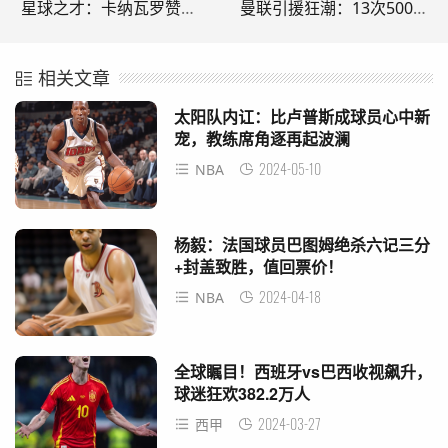
星球之才：卡纳瓦罗赞誉贝林厄姆 重申裁判运用VAR须慎之又慎
曼联引援狂潮：13次5000万以上交易，唯一胜者是B费利马
相关文章
太阳队内讧：比卢普斯成球员心中新
宠，教练席角逐再起波澜
2024-05-10
NBA
杨毅：法国球员巴图姆绝杀六记三分
+封盖致胜，值回票价！
2024-04-18
NBA
全球瞩目！西班牙vs巴西收视飙升，
球迷狂欢382.2万人
2024-03-27
西甲