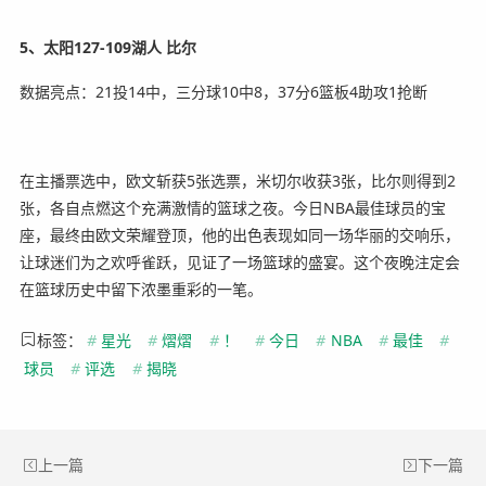
5、太阳127-109湖人 比尔
数据亮点：21投14中，三分球10中8，37分6篮板4助攻1抢断
在主播票选中，欧文斩获5张选票，米切尔收获3张，比尔则得到2
张，各自点燃这个充满激情的篮球之夜。今日NBA最佳球员的宝
座，最终由欧文荣耀登顶，他的出色表现如同一场华丽的交响乐，
让球迷们为之欢呼雀跃，见证了一场篮球的盛宴。这个夜晚注定会
在篮球历史中留下浓墨重彩的一笔。
标签：
#
星光
#
熠熠
#
！
#
今日
#
NBA
#
最佳
#
球员
#
评选
#
揭晓
上一篇
下一篇