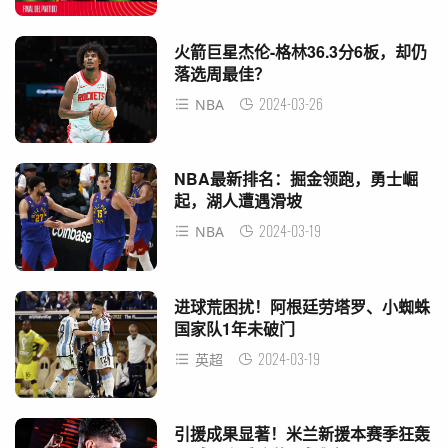
火箭巨星杰伦-格林36.3分6板，却仍
落选周最佳？
2024-03-26
NBA
NBA最新排名：掘金领跑，勇士崛
起，湖人遭遇滑坡
2024-03-19
NBA
进球荒困扰！阿根廷劳塔罗、小蜘蛛
国家队1年未破门
2024-03-19
英超
引援成果显著！米兰新援本赛季狂轰