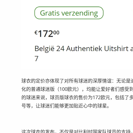
球衣的定价亦体现了对所有球迷的深厚情谊：无论是追
化的普通球迷版（100欧元），均能让爱好者们感受
的球迷来说，球员版球衣的售价为172欧元，包括了多位
号等，让球迷们能够更加贴近心中的球星。
这次球衣的发布，不仅是对比利时国家队球员的支持