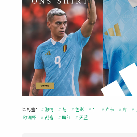
标签：
#
激情
#
与
#
色彩
#
：
#
卢卡
#
库
#
欧洲杯
#
战袍
#
暗红
#
天蓝