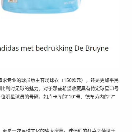
求专业的球员版主客场球衣（150欧元），还是更加平民
到比利时足球的魅力。对于那些希望收藏具有特定球星印号
明星球员的号码，如卢卡库的“10”号、德布劳内的“7”
，更是一次足球文化的盛大庆典。球迷们的狂喜之情溢于