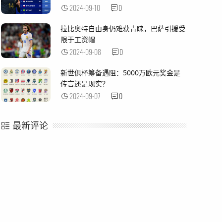
2024-09-10
0
拉比奥特自由身仍难获青睐，巴萨引援受
限于工资帽
2024-09-08
0
新世俱杯筹备遇阻：5000万欧元奖金是
传言还是现实？
2024-09-07
0
最新评论