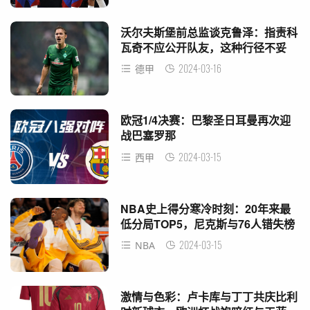
沃尔夫斯堡前总监谈克鲁泽：指责科
瓦奇不应公开队友，这种行径不妥
2024-03-16
德甲
欧冠1/4决赛：巴黎圣日耳曼再次迎
战巴塞罗那
2024-03-15
西甲
NBA史上得分寒冷时刻：20年来最
低分局TOP5，尼克斯与76人错失榜
单
2024-03-15
NBA
激情与色彩：卢卡库与丁丁共庆比利