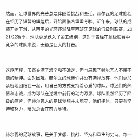
然而，足球世界的光芒总是伴随着挑战和变迁。赫尔瓦的足球旅程
在经历了短暂的辉煌后，开始面临着重重考验。近年来，球队的成
绩开始下滑，从西甲的光环逐渐降至西班牙足球的低级别联赛。20
21/22赛季，球队更是跌入了第五级别，这对于曾经在顶级联赛中
竞争的球队来说，无疑是巨大的打击。
这段历程，虽然充满了艰辛和不确定，但也展现了赫尔瓦人不屈不
挠的精神。面对困难，赫尔瓦的球迷们并没有选择放弃，他们更加
紧密地团结在一起，用自己的方式支持着心爱的球队。球迷们的热
情和忠诚，成为球队在逆境中前行的动力源泉。球队虽然经历了降
级的痛苦，但赫尔瓦人的足球梦想并未熄灭，他们相信，只要有坚
持和努力，曙光总会在前方等待。
赫尔瓦的足球故事，是关于梦想、挑战、坚持和重生的史诗。每一