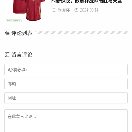
时新球衣，欧洲杯战袍暗红与天蓝
2024-03-14
欧洲杯
评论列表
留言评论