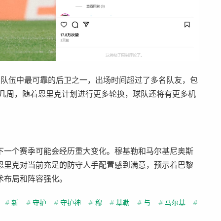
是队伍中最可靠的后卫之一，出场时间超过了多名队友，包
的几周，随着恩里克计划进行更多轮换，球队还将有更多机
下一个赛季可能会经历重大变化。穆基勒和马尔基尼奥斯
恩里克对当前充足的防守人手配置感到满意，预示着巴黎
术布局和阵容强化。
#
新
#
守护
#
守护神
#
穆
#
基勒
#
与
#
马尔基
#