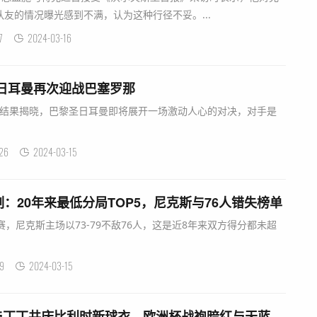
友的情况曝光感到不满，认为这种行径不妥。...
7
2024-03-16
圣日耳曼再次迎战巴塞罗那
签结果揭晓，巴黎圣日耳曼即将展开一场激动人心的对决，对手是
26
2024-03-15
：20年来最低分局TOP5，尼克斯与76人错失榜单
赛，尼克斯主场以73-79不敌76人，这是近8年来双方得分都未超
9
2024-03-15
与丁丁共庆比利时新球衣，欧洲杯战袍暗红与天蓝