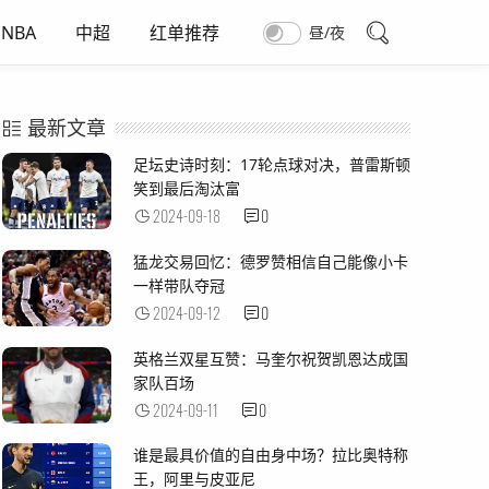
NBA
中超
红单推荐
昼/夜
最新文章
足坛史诗时刻：17轮点球对决，普雷斯顿
笑到最后淘汰富
2024-09-18
0
猛龙交易回忆：德罗赞相信自己能像小卡
一样带队夺冠
2024-09-12
0
英格兰双星互赞：马奎尔祝贺凯恩达成国
家队百场
2024-09-11
0
谁是最具价值的自由身中场？拉比奥特称
王，阿里与皮亚尼