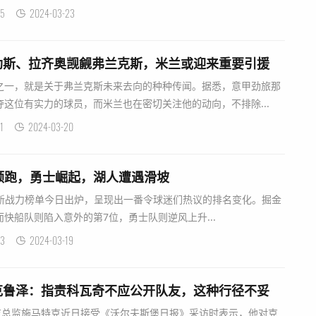
5
2024-03-23
勒斯、拉齐奥觊觎弗兰克斯，米兰或迎来重要引援
之一，就是关于弗兰克斯未来去向的种种传闻。据悉，意甲劲旅那
这位有实力的球员，而米兰也在密切关注他的动向，不排除...
1
2024-03-20
领跑，勇士崛起，湖人遭遇滑坡
BA最新战力榜单今日出炉，呈现出一番令球迷们热议的排名变化。掘金
快船队则陷入意外的第7位，勇士队则逆风上升...
73
2024-03-19
克鲁泽：指责科瓦奇不应公开队友，这种行径不妥
体育总监施马特克近日接受《沃尔夫斯堡日报》采访时表示，他对克