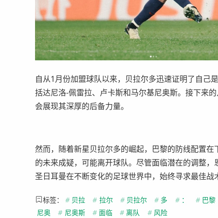
自从1月份加盟球队以来，贝拉尔多迅速证明了自己
括达尼洛-佩雷拉、卢卡斯和马尔基尼奥斯。接下来
会展现其深厚的后备力量。
然而，随着新星贝拉尔多的崛起，巴黎的防线配置在
的未来成疑，可能离开球队。尽管面临潜在的调整，
圣日耳曼在不断变化的足球世界中，始终寻求最佳战
标签：
#
贝拉
#
拉尔
#
贝拉尔
#
多
#
：
#
巴黎
尼奥
#
尼奥斯
#
面临
#
离队
#
风险