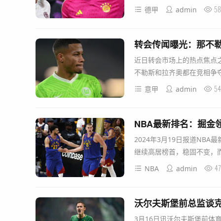
58
德甲
admin
转会传闻曝光：那不
近日转会市场上的热点焦点
不勒斯和拉齐奥都在竞相争夺
54
意甲
admin
NBA最新排名：掘金
2024年3月19日报道N
继续高居榜首，稳固不变，而
4
NBA
admin
沃尔夫斯堡前总监谈
3月16日讯沃尔夫斯堡前