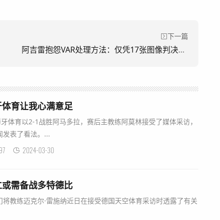
下一篇
阿吉雷抱怨VAR处理方法：仅凭17张图像判决点球，引发愤怒
牙体育让我心满意足
萄牙体育以2-1战胜阿马多拉，赛后主教练阿莫林接受了媒体采访，
发表了看法。...
97
2024-03-30
仁或需备战多特德比
拜仁门将教练迈克尔·雷施纳近日在接受德国天空体育采访时透露了有关