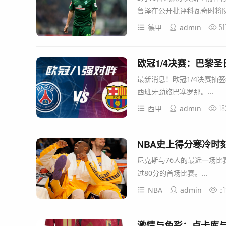
鲁泽在公开批评科瓦奇时将队
51
德甲
admin
欧冠1/4决赛：巴黎
最新消息！欧冠1/4决赛抽
西班牙劲旅巴塞罗那。...
18
西甲
admin
NBA史上得分寒冷时刻
尼克斯与76人的最近一场比
过80分的首场比赛。...
51
NBA
admin
激情与色彩：卢卡库