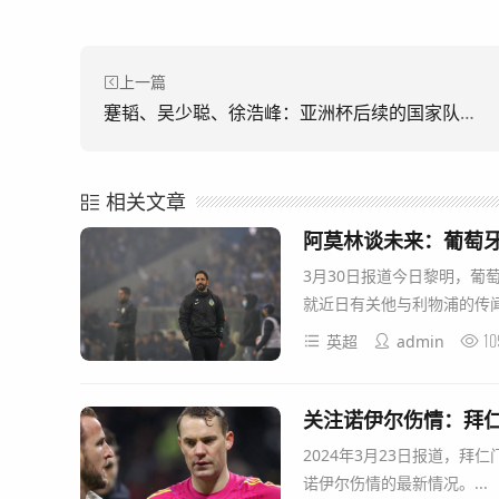
上一篇
蹇韬、吴少聪、徐浩峰：亚洲杯后续的国家队之路遇阻
相关文章
阿莫林谈未来：葡萄
3月30日报道今日黎明，葡
就近日有关他与利物浦的传闻
10
英超
admin
关注诺伊尔伤情：拜
2024年3月23日报道，
诺伊尔伤情的最新情况。...