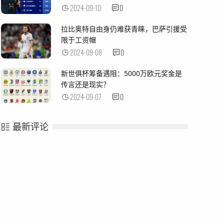
2024-09-10
0
拉比奥特自由身仍难获青睐，巴萨引援受
限于工资帽
2024-09-08
0
新世俱杯筹备遇阻：5000万欧元奖金是
传言还是现实？
2024-09-07
0
最新评论